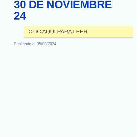
30 DE NOVIEMBRE
Gremiales
24

CLIC AQUI PARA LEER
Empresas
Publicado el
05/09/2024

Seccionales

Capacitación

Turismo