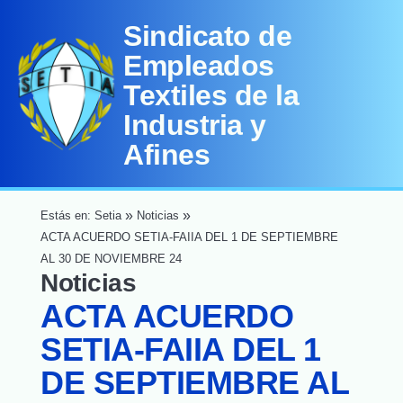
Sindicato de
Empleados
Textiles de la
Industria y
Afines

»
»
Estás en: Setia
Noticias
ACTA ACUERDO SETIA-FAIIA DEL 1 DE SEPTIEMBRE
Inicio
AL 30 DE NOVIEMBRE 24
Noticias

ACTA ACUERDO
SETIA-FAIIA DEL 1
Beneficios
DE SEPTIEMBRE AL
